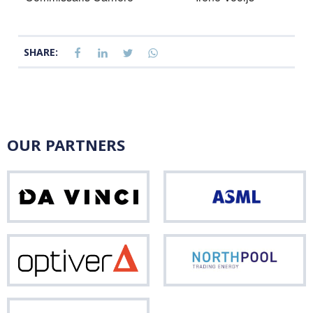
SHARE:
OUR PARTNERS
Da
ASM
Vinci
Optiver
Nor