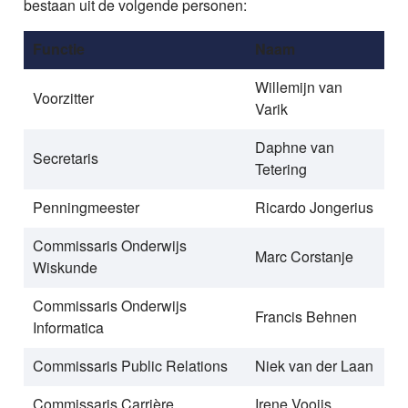
bestaan uit de volgende personen:
Functie
Naam
Willemijn van
Voorzitter
Varik
Daphne van
Secretaris
Tetering
Penningmeester
Ricardo Jongerius
Commissaris Onderwijs
Marc Corstanje
Wiskunde
Commissaris Onderwijs
Francis Behnen
Informatica
Commissaris Public Relations
Niek van der Laan
Commissaris Carrière
Irene Vooijs